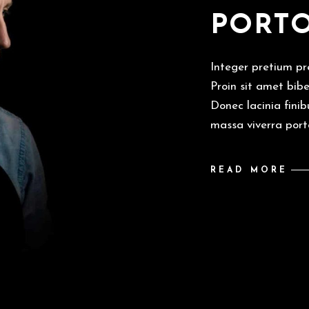
PORTO
Integer pretium pre
Proin sit amet bib
Donec lacinia finib
massa viverra port
READ MORE