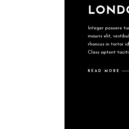
LONDO
Integer posuere turp
mauris elit, vestib
rhoncus in tortor i
Class aptent taciti
READ MORE