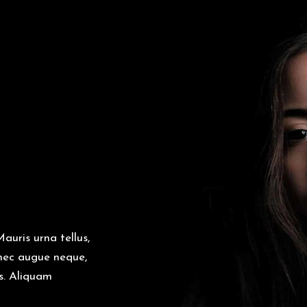
auris urna tellus,
Donec augue neque,
is. Aliquam