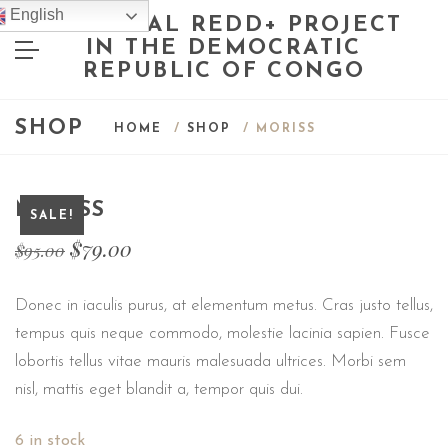
English
NATIONAL REDD+ PROJECT
IN THE DEMOCRATIC
REPUBLIC OF CONGO
SHOP
HOME
/
SHOP
/ MORISS
MORISS
SALE!
$
79.00
$
95.00
Donec in iaculis purus, at elementum metus. Cras justo tellus,
tempus quis neque commodo, molestie lacinia sapien. Fusce
lobortis tellus vitae mauris malesuada ultrices. Morbi sem
nisl, mattis eget blandit a, tempor quis dui.
6 in stock