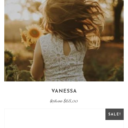
VANESSA
$
68.00
$
78.00
SALE!