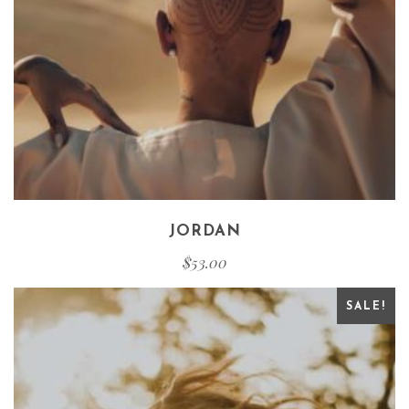
JORDAN
$
53.00
SALE!